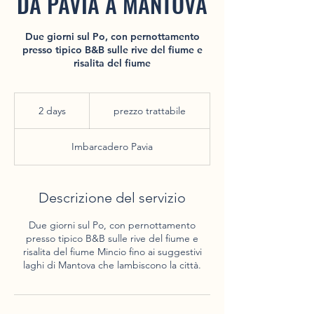
DA PAVIA A MANTOVA
Due giorni sul Po, con pernottamento
presso tipico B&B sulle rive del fiume e
risalita del fiume
prezzo
trattabile
2 days
2
prezzo trattabile
d
a
Imbarcadero Pavia
y
s
Descrizione del servizio
Due giorni sul Po, con pernottamento
presso tipico B&B sulle rive del fiume e
risalita del fiume Mincio fino ai suggestivi
laghi di Mantova che lambiscono la città.