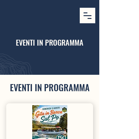
EVENTI IN PROGRAMMA
EVENTI IN PROGRAMMA
N
A
VI
G
FIUME P
WWW.N
A
VI
G
AREFIUMEPO.IT