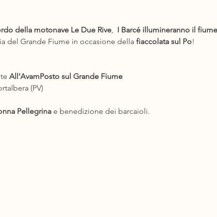
ordo della motonave Le Due Rive
,  
I Barcé illumineranno il fiume
ia del Grande Fiume in occasione della 
fiaccolata sul Po
! 
te 
All’AvamPosto sul Grande Fiume
rtalbera (PV)
nna Pellegrina
 e benedizione dei barcaioli.
 