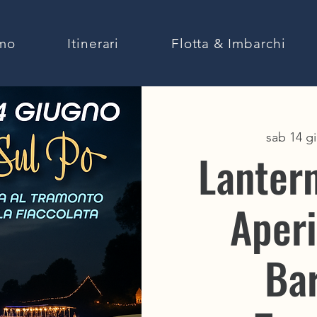
amo
Itinerari
Flotta & Imbarchi
sab 14 g
Lantern
Aperi
ARE
 PO
Bar
EPO.IT