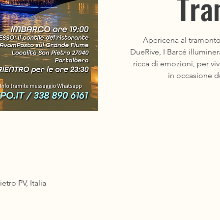
Tra
Apericena al tramont
DueRive, I Barcé illuminer
ricca di emozioni, per v
in occasione de
etro PV, Italia