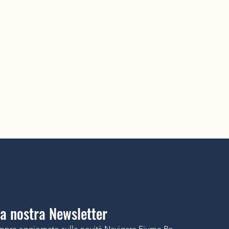
lla nostra Newsletter
mpre aggiornato sulle novità Navigare Fiume Po