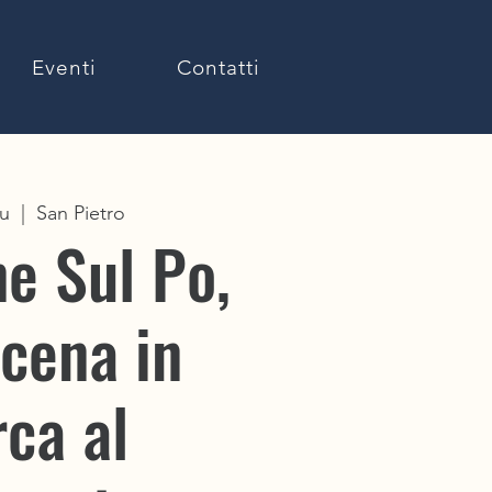
Eventi
Contatti
iu
  |  
San Pietro
e Sul Po,
cena in
ca al