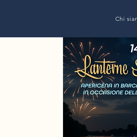
Chi si
N
A
VI
G
FIUME
WWW.N
A
VI
G
AREFIUM