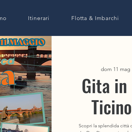
amo
Itinerari
Flotta & Imbarchi
dom 11 mag
 
Gita in
ARE
Ticino
 PO
Scopri la splendida città
EPO.IT