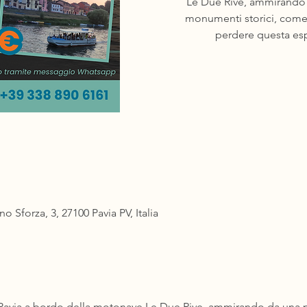
Le Due Rive, ammirando d
monumenti storici, come
forza, 3, 27100 Pavia PV, Italia
i Pavia a bordo della motonave Le Due Rive, ammirando da una pr