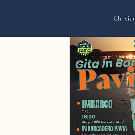
Chi si
N
A
VI
G
FIUME
WWW.N
A
VI
G
AREFIUM