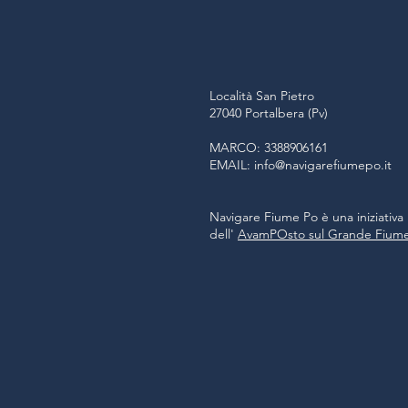
Località San Pietro
27040 Portalbera (Pv)
MARCO: 3388906161
EMAIL:
info@navigarefiumepo.it
Navigare Fiume Po è una iniziativa
dell'
AvamPOsto sul Grande Fium
N
A
FI
WWW