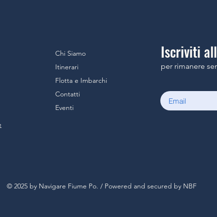
Iscriviti a
Chi Siamo
per rimanere se
Itinerari
Flotta e Imbarchi
Contatti
Eventi
e
VI
G
ARE
UME PO
© 2025 by Navigare Fiume Po. /
Powered and secured by NBF
.N
A
VI
G
AREFIUMEPO.IT