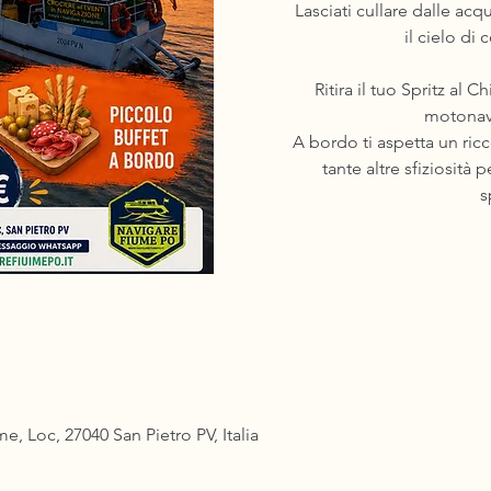
Lasciati cullare dalle ac
il cielo di 
Ritira il tuo Spritz al C
motonav
A bordo ti aspetta un ric
tante altre sfiziosità
s
 Loc, 27040 San Pietro PV, Italia