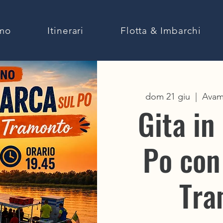
amo
Itinerari
Flotta & Imbarchi
dom 21 giu
  |  
Avam
Gita in
Po con 
ARE
 PO
Tra
EPO.IT