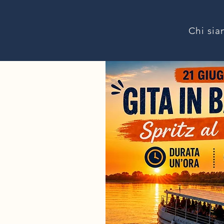
Chi si
N
A
VI
G
FIUME
WWW.N
A
VI
G
AREFIUM