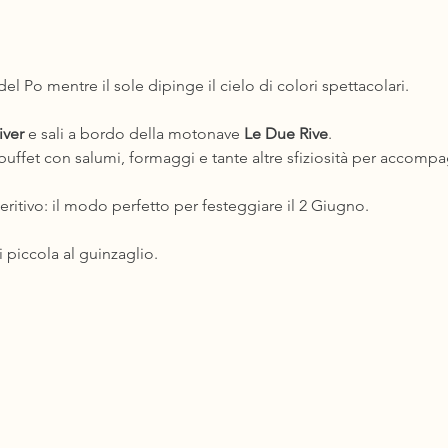
del Po mentre il sole dipinge il cielo di colori spettacolari.
iver
 e sali a bordo della motonave 
Le Due Rive
.
buffet con salumi, formaggi e tante altre sfiziosità per accompa
ritivo: il modo perfetto per festeggiare il 2 Giugno.
i piccola al guinzaglio.