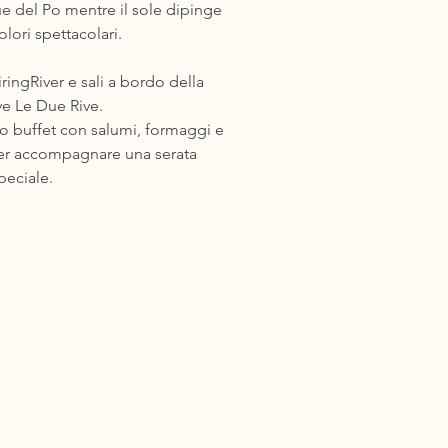
que del Po mentre il sole dipinge
colori spettacolari.
hiringRiver e sali a bordo della
e Le Due Rive.
co buffet con salumi, formaggi e
 per accompagnare una serata
peciale.