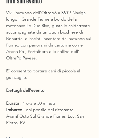
Info sull'evento
Vivi l’autunno dell’Oltrepò a 360°! Naviga 
lungo il Grande Fiume a bordo della 
motonave Le Due Rive, gusta le caldarroste 
accompagnate da un buon bicchiere di 
Bonarda  e lasciati incantare dal autunno sul 
fiume., con panorami da cartolina come 
Arena Po , Portalbera e le colline dell’ 
OltrePo Pavese.
E' consentito portare cani di piccola al 
guinzaglio.
Dettagli dell'evento: 
Durata
 : 1 ora e 30 minuti
Imbarco
 : dal pontile del ristorante 
AvamPOsto Sul Grande Fiume, Loc. San 
Pietro, PV