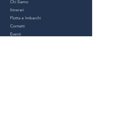
Chi Siamo
Itinerari
Flotta e Imbarchi
Contatti
Eventi
Località San Pietro
27040 Portalbera (Pv)
MARCO:
3388906161
EMAIL:
info@navigarefiumepo.it
Navigare Fiume Po è una iniziativa
dell'
AvamPOsto sul Grande Fiume
Iscriviti alla nostra Newsletter