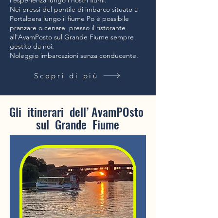
l esperienza lungo i nostri fiumi.
Nei pressi del pontile di imbarco situato a
Portalbera lungo il fiume Po è possibile
pranzare o cenare presso il ristorante
all'AvamPosto sul Grande Fiume sempre
gestito da noi.
Noleggio imbarcazioni senza conducente.
Scopri di più
Gli itinerari dell’ AvamPOsto
sul Grande Fiume